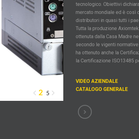
tecnologico. Obiettivi dichia
mercato mondiale ed è così ch
distributori in quasi tutti i pa
Tutta la produzione Axiomtek 
ottenuta dalla Casa Madre nel
secondo le vigenti normati
ha ottenuto anche la Certific
la Certificazione ISO13485 p
VIDEO AZIENDALE
CATALOGO GENERALE
2
5