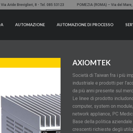
ia Aride Breviglieri, 8 - Tel. 085 53123
POMEZIA (ROMA) – Via del Mare, 8
DA
AUTOMAZIONE
AUTOMAZIONE DI PROCESSO
SER
AXIOMTEK
Società di Taiwan fra i più im
industriale e prodotti per l’a
da più anni presente sul mer
Le linee di prodotto includon
computer, system on module,
network appliance, PC Medical
Base della politica aziendal
crescenti richieste degli utili