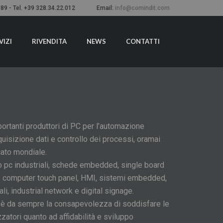
9 - Tel. +39 328.34.22.012
Email:
info@comindit.com
VIZI
RIVENDITA
NEWS
CONTATTI
portanti produttori di PC per l’automazione
cquisizione dati e controllo dei processi, oramai
cato mondiale.
o pc industriali, schede embedded, single board
 computer touch panel, HMI, sistemi embedded,
i, industrial network e digital signage.
e è da sempre la consapevolezza di soddisfare le
zzatori quanto ad affidabilità e sviluppo